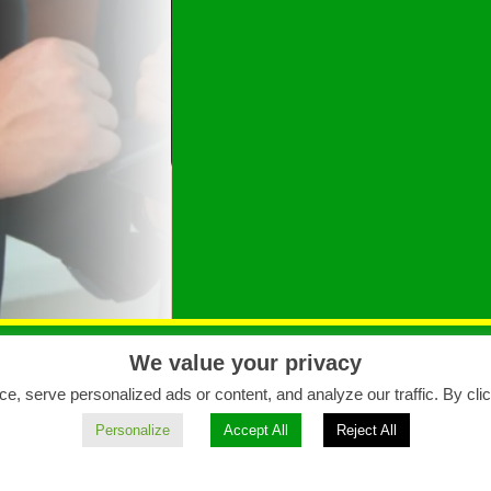
We value your privacy
 serve personalized ads or content, and analyze our traffic. By click
La Marca
Políticas de Privacidad
Personalize
Accept All
Reject All
Catálogo
Términos y Condicione
Preguntas Frecuentes
Aviso Legal