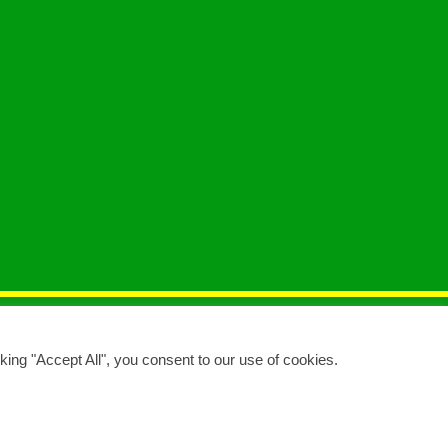
ing "Accept All", you consent to our use of cookies.
Trabaja con Nosotros
s
info@pegatanke.com